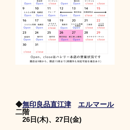
◆
無印良品直江津
エルマール
二階
26日(木)、27日(金)