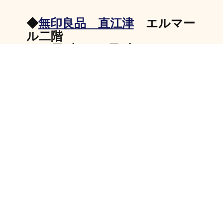
◆
無印良品 直江津
エルマー
ル二階
10日(金)、11日(土)
※11日～13日はブルボンさ
んの試食販売会もありますよ
～！